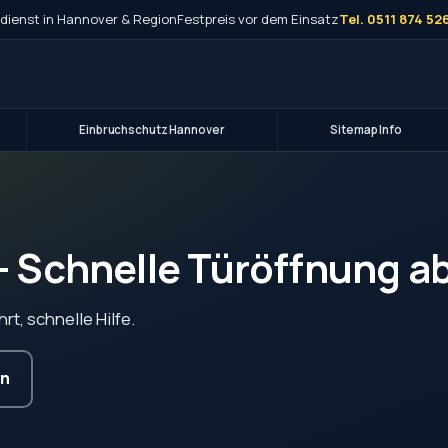
dienst in Hannover & Region
Festpreis vor dem Einsatz
Tel. 0511 874 52
Einbruchschutz Hannover
Sitemap Info
– Schnelle Türöffnung ab
t, schnelle Hilfe.
en