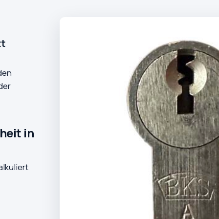
tt
den
der
heit in
lkuliert