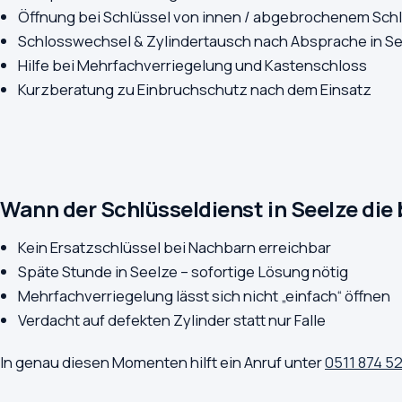
Öffnung bei Schlüssel von innen / abgebrochenem Sch
Schlosswechsel & Zylindertausch nach Absprache in S
Hilfe bei Mehrfachverriegelung und Kastenschloss
Kurzberatung zu Einbruchschutz nach dem Einsatz
Wann der Schlüsseldienst in Seelze die 
Kein Ersatzschlüssel bei Nachbarn erreichbar
Späte Stunde in Seelze – sofortige Lösung nötig
Mehrfachverriegelung lässt sich nicht „einfach“ öffnen
Verdacht auf defekten Zylinder statt nur Falle
In genau diesen Momenten hilft ein Anruf unter
0511 874 5