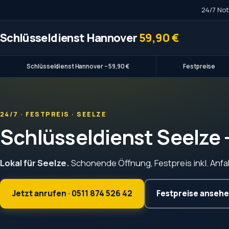
24/7 Not
Schlüsseldienst Hannover
59,90 €
Schlüsseldienst Hannover – 59,90 €
Festpreise
24/7 · FESTPREIS · SEELZE
Schlüsseldienst Seelze 
Lokal für Seelze.
Schonende Öffnung, Festpreis inkl. Anfahr
Jetzt anrufen · 0511 874 526 42
Festpreise anseh