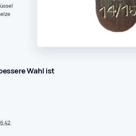
lüssel
eelze
bessere Wahl ist
26 42
.