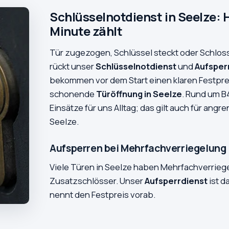
Schlüsselnotdienst in Seelze: H
Minute zählt
Tür zugezogen, Schlüssel steckt oder Schloss
rückt unser
Schlüsselnotdienst
und
Aufsper
bekommen vor dem Start einen klaren Festprei
schonende
Türöffnung in Seelze
. Rund um B
Einsätze für uns Alltag; das gilt auch für ang
Seelze.
Aufsperren bei Mehrfachverriegelung 
Viele Türen in Seelze haben Mehrfachverrie
Zusatzschlösser. Unser
Aufsperrdienst
ist d
nennt den Festpreis vorab.