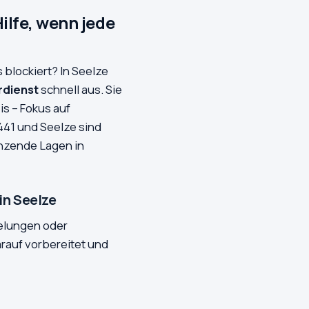
ilfe, wenn jede
 blockiert? In Seelze
rdienst
schnell aus. Sie
s – Fokus auf
441 und Seelze sind
renzende Lagen in
in Seelze
gelungen oder
arauf vorbereitet und