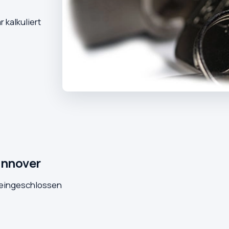
 kalkuliert
annover
r eingeschlossen