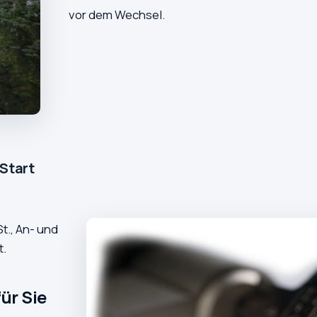
vor dem Wechsel.
 Start
t., An- und
t.
ür Sie