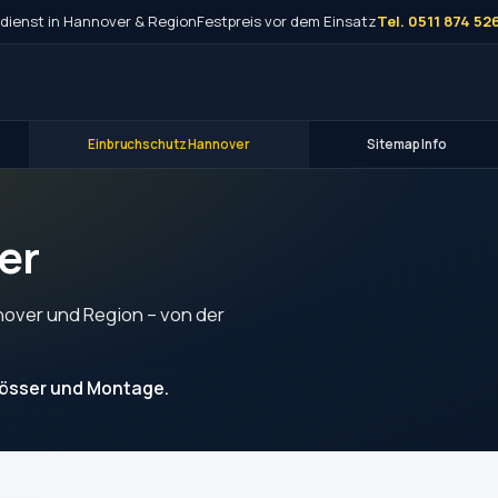
dienst in Hannover & Region
Festpreis vor dem Einsatz
Tel. 0511 874 52
Einbruchschutz Hannover
Sitemap Info
er
over und Region – von der
lösser und Montage.