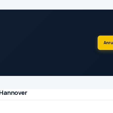
Anru
 Hannover